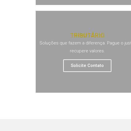
TRIBUTÁRIO
Soluções que fazem a diferença. Pague o just
recupere valores.
Solicite Contato