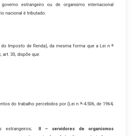
governo estrangeiro ou de organismo internacional
io nacional é tributado.
to do Imposto de Renda), da mesma forma que a Lei n
º
, art. 30, dispõe que:
ntos do trabalho percebidos por (Lei n
º
4.506, de 1964,
os estrangeiros;
II – servidores de organismos