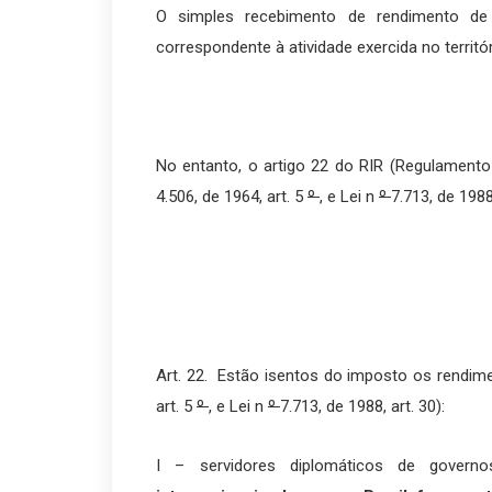
O simples recebimento de rendimento de 
correspondente à atividade exercida no territór
No entanto, o artigo 22 do RIR (Regulamen
4.506, de 1964, art. 5
º
, e Lei n
º
7.713, de 1988
Art. 22. Estão isentos do imposto os rendime
art. 5
º
, e Lei n
º
7.713, de 1988, art. 30):
I – servidores diplomáticos de govern